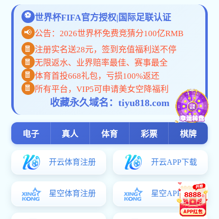
校历
当前位置：
首页
校园生活
校历
星空官方网页版2025-2026学年校历
2025-08-26
星空官方网页版2024-2025学年第二学期校历
2024-09-04
星空官方网页版2024-2025学年第一学期校历
2024-09-03
星空官方网页版2023-2024学年第二学期校历
2023-10-17
星空官方网页版2023-2024学年第一学期校历
2023-10-16
第一页
<<上一页
下一页>>
尾页
地址：兰州市和平开发区薇乐大道68号
电话： (86-0931)-5271764