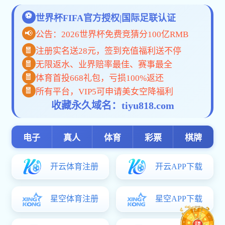
教学单位
当前位置：
首页
机构设置
教学单位
经济星空体育综合登录
文法星空体育综合登录
外语星空体育综合登录
生态环境与智慧工程星空体育综合登录
信息工程星空体育综合登录
管理星空体育综合登录
会计星空体育综合登录