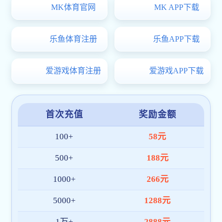
地址：兰州市和平开发区薇乐大道68号
电话： (86-0931)-5271764
邮编：730101
教务管理
尔雅学习
心理咨询
国家米兰手机
论文选题
图书资源
网页版平台
校长信箱
书记信箱
回到顶部