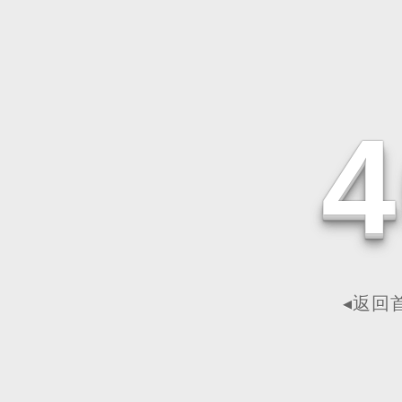
4
◂返回